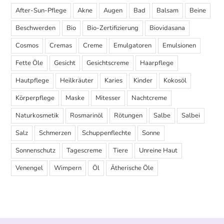
After-Sun-Pflege
Akne
Augen
Bad
Balsam
Beine
Beschwerden
Bio
Bio-Zertifizierung
Biovidasana
Cosmos
Cremas
Creme
Emulgatoren
Emulsionen
Fette Öle
Gesicht
Gesichtscreme
Haarpflege
Hautpflege
Heilkräuter
Karies
Kinder
Kokosöl
Körperpflege
Maske
Mitesser
Nachtcreme
Naturkosmetik
Rosmarinöl
Rötungen
Salbe
Salbei
Salz
Schmerzen
Schuppenflechte
Sonne
Sonnenschutz
Tagescreme
Tiere
Unreine Haut
Venengel
Wimpern
Öl
Ätherische Öle