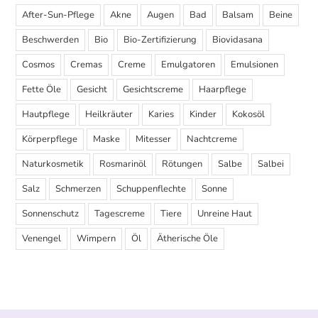
After-Sun-Pflege
Akne
Augen
Bad
Balsam
Beine
Beschwerden
Bio
Bio-Zertifizierung
Biovidasana
Cosmos
Cremas
Creme
Emulgatoren
Emulsionen
Fette Öle
Gesicht
Gesichtscreme
Haarpflege
Hautpflege
Heilkräuter
Karies
Kinder
Kokosöl
Körperpflege
Maske
Mitesser
Nachtcreme
Naturkosmetik
Rosmarinöl
Rötungen
Salbe
Salbei
Salz
Schmerzen
Schuppenflechte
Sonne
Sonnenschutz
Tagescreme
Tiere
Unreine Haut
Venengel
Wimpern
Öl
Ätherische Öle