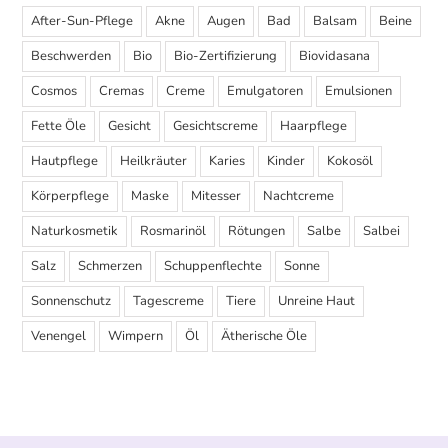
After-Sun-Pflege
Akne
Augen
Bad
Balsam
Beine
Beschwerden
Bio
Bio-Zertifizierung
Biovidasana
Cosmos
Cremas
Creme
Emulgatoren
Emulsionen
Fette Öle
Gesicht
Gesichtscreme
Haarpflege
Hautpflege
Heilkräuter
Karies
Kinder
Kokosöl
Körperpflege
Maske
Mitesser
Nachtcreme
Naturkosmetik
Rosmarinöl
Rötungen
Salbe
Salbei
Salz
Schmerzen
Schuppenflechte
Sonne
Sonnenschutz
Tagescreme
Tiere
Unreine Haut
Venengel
Wimpern
Öl
Ätherische Öle