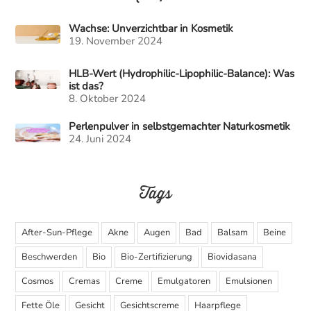
Wachse: Unverzichtbar in Kosmetik
19. November 2024
HLB-Wert (Hydrophilic-Lipophilic-Balance): Was
ist das?
8. Oktober 2024
Perlenpulver in selbstgemachter Naturkosmetik
24. Juni 2024
Tags
After-Sun-Pflege
Akne
Augen
Bad
Balsam
Beine
Beschwerden
Bio
Bio-Zertifizierung
Biovidasana
Cosmos
Cremas
Creme
Emulgatoren
Emulsionen
Fette Öle
Gesicht
Gesichtscreme
Haarpflege