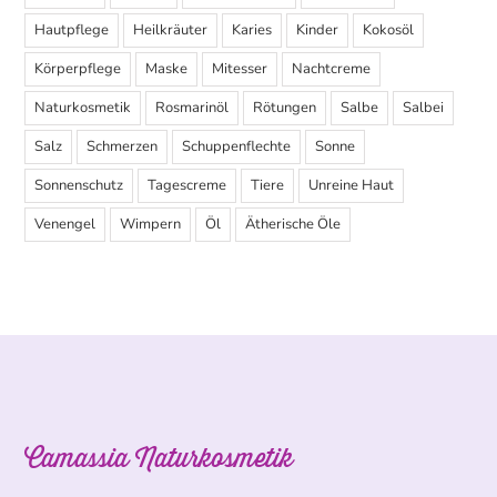
Hautpflege
Heilkräuter
Karies
Kinder
Kokosöl
Körperpflege
Maske
Mitesser
Nachtcreme
Naturkosmetik
Rosmarinöl
Rötungen
Salbe
Salbei
Salz
Schmerzen
Schuppenflechte
Sonne
Sonnenschutz
Tagescreme
Tiere
Unreine Haut
Venengel
Wimpern
Öl
Ätherische Öle
Camassia Naturkosmetik