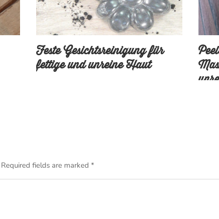
Feste Gesichtsreinigung für
Peel
fettige und unreine Haut
Mask
unr
Required fields are marked
*