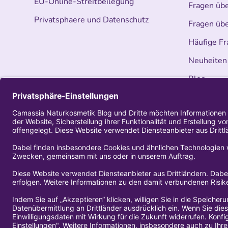
EU-Online-Streitbeilegung
Fragen üb
Privatsphaere und Datenschutz
Fragen üb
Häufige Fr
Neuheiten
Blog