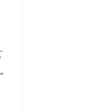
re
t
bei