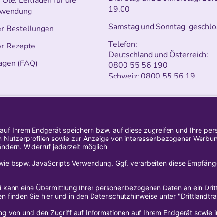
Öle: Leitfaden für die
19.00
nwendung
Samstag und Sonntag: geschlo
er Bestellungen
Telefon:
er Rezepte
Deutschland und Österreich:
agen (FAQ)
0800 55 56 190
Schweiz:
0800 55 56 19