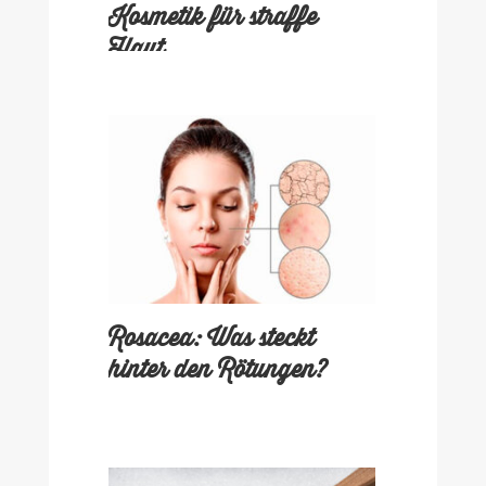
Kosmetik für straffe
Haut
Rosacea: Was steckt
hinter den Rötungen?