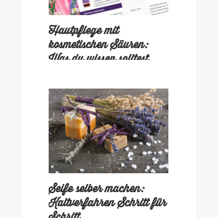
Hautpflege mit
kosmetischen Säuren:
Was du wissen solltest
Seife selber machen:
Kaltverfahren Schritt für
Schritt